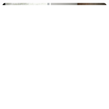
Behandlung seelischer
Erkrankungen
Seelische Erkrankungen gehören zu den
häufigsten und zugleich individuell sehr
unterschiedlichen Gesundheitsproblemen.
In unserer Praxis für Psychiatrie und
Psychotherapie bieten wir Ihnen eine
fundierte, leitlinienorientierte und zugleich