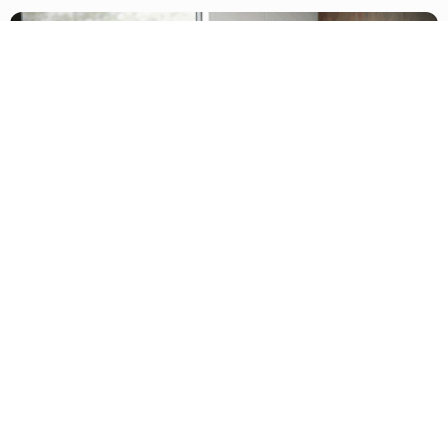
Behandlung seelischer
Erkrankungen
Seelische Erkrankungen gehören zu den
häufigsten und zugleich individuell sehr
unterschiedlichen Gesundheitsproblemen.
In unserer Praxis für Psychiatrie und
Psychotherapie bieten wir Ihnen eine
fundierte, leitlinienorientierte und zugleich