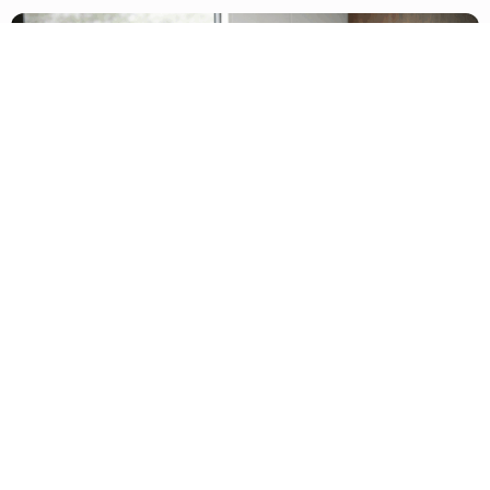
Behandlung seelischer
Erkrankungen
Seelische Erkrankungen gehören zu den
häufigsten und zugleich individuell sehr
unterschiedlichen Gesundheitsproblemen.
In unserer Praxis für Psychiatrie und
Psychotherapie bieten wir Ihnen eine
fundierte, leitlinienorientierte und zugleich